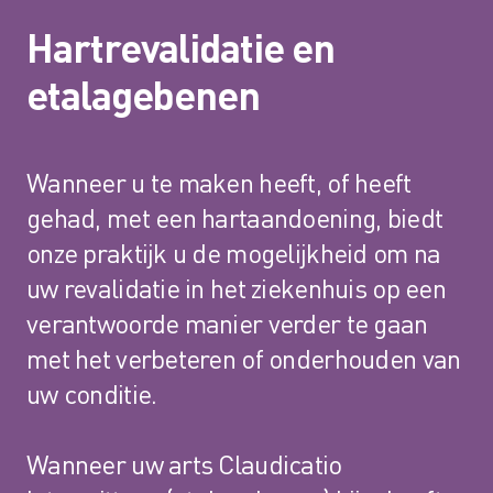
Alle behandelmethoden
Hartrevalidatie en
etalagebenen
VERZEKERING
TARIEVEN
Wanneer u te maken heeft, of heeft
KWALITEIT
gehad, met een hartaandoening, biedt
onze praktijk u de mogelijkheid om na
ACTUEEL
uw revalidatie in het ziekenhuis op een
CONTACT
verantwoorde manier verder te gaan
met het verbeteren of onderhouden van
uw conditie.
Wanneer uw arts Claudicatio